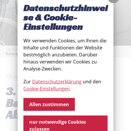
Datenschutzhinwei
se & Cookie-
Einstellungen
Wir verwenden Cookies, um Ihnen die
Inhalte und Funktionen der Website
Sie sind hier:
Startseite
/
Aktuelles
/
Archiv
/
3. Forster
Bahnrauschen am Abend
bestmöglich anzubieten. Darüber
hinaus verwenden wir Cookies zu
Analyse-Zwecken.
23. Juni 2026
Zur
Datenschutzerklärung
und den
3. Forster
Cookie-Einstellungen
.
Bahnrauschen am
Allen zustimmen
Abend
nur notwendige Cookies
zulassen