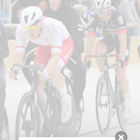
Datenschutz
Ehrenordnung
Frühlingspreis der Steher
Links
Archiv
Impressum
Singen statt Radeln
Sprintercup