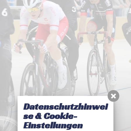
Datenschutz
Ehrenordnung
Frühlingspreis der Steher
Links
Archiv
Impressum
Singen statt Radeln
Sprintercup
Datenschutzhinwei
se & Cookie-
Einstellungen