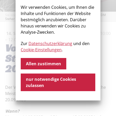
Wir verwenden Cookies, um Ihnen die
Inhalte und Funktionen der Website
Sie sind hier:
Startseite
/
Aktuelles
/
Termine
/
Vorverkauf DM
Steher und Derny 2026
bestmöglich anzubieten. Darüber
hinaus verwenden wir Cookies zu
Analyse-Zwecken.
14. September 2026
–
15. September 2026
,
10:00
– 12:00 Uhr
Vereinshaus, An der Rennbahn 1
Zur
Datenschutzerklärung
und den
Vorverkauf DM
Cookie-Einstellungen
.
Steher und Derny
Allen zustimmen
2026
nur notwendige Cookies
zulassen
Der Vorverkauf von Eintrittskarten für die Deutsche
Meisterschaft Steher und Derny am 19. und
20.09.2026
Wann?