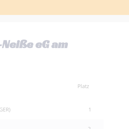
e-Neiße eG am
acher
Platz
(GER)
1
2