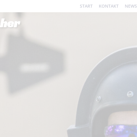
START
KONTAKT
NEWS
eher
tellungen zur Barrierefreiheit vornehmen zu können 
tigung für funktionale Cookies in den Cookie-Einste
benötigt.
Cookie-Einstellungen