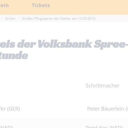
rein
Tickets
/
Archiv
/
Großer Pfingstpreis der Steher am 15.05.2016
tverein 1893 Forst
e.V.
reis der Volksbank Spre
orstand
Stunde
ren&Förderer
Satzung
eher
Schrittm
lied werden
 Nutzungsordnung
fer (GER)
Peter Bäuerlein 
eltordnung
bahnnutzung
 (NED)
René Kos (NED)