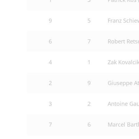
Mountainbike
Ehr
9
5
Franz Schie
Frühlingspreis der Steher
6
7
Robert Rets
Singen statt Radeln
Sprintercup
4
1
Zak Kovalci
2
9
Giuseppe At
3
2
Antoine Gaud
7
6
Marcel Bart