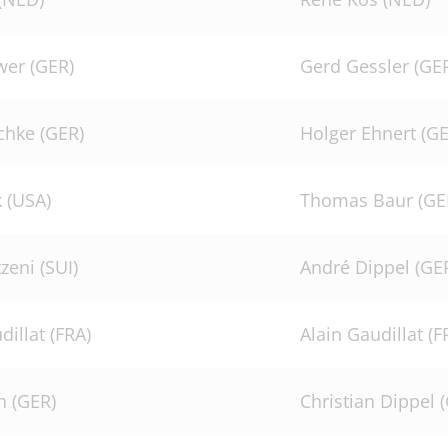
enordnung
wer (GER)
Gerd Gessler (GE
Links
chke (GER)
Holger Ehnert (GE
k (USA)
Thomas Baur (GE
zeni (SUI)
André Dippel (GE
illat (FRA)
Alain Gaudillat (F
h (GER)
Christian Dippel 