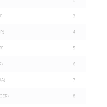
R)
3
R)
4
R)
5
R)
6
RA)
7
(GER)
8