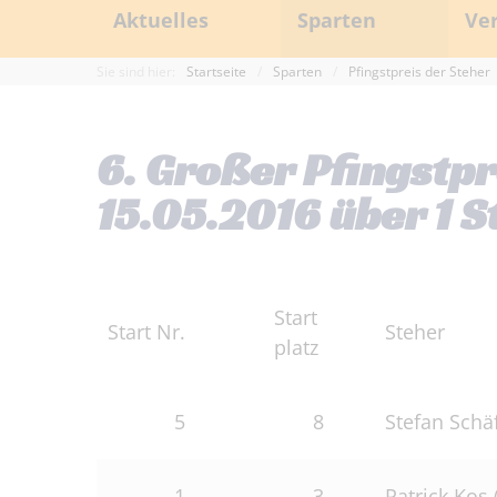
Aktuelles
Sparten
Ve
Sie sind hier:
Startseite
/
Sparten
/
Pfingstpreis der Steher
Aktuelle Meldungen
Pfingstpreis der Steher
Polizeispor
Termine
Derny-Cup
6. Großer Pfingstp
V
Presseservice
Herbstpreis der Steher
15.05.2016 über 1 
Sponso
Archiv
Deutsche Meisterschaften
Forster Bahnrauschen
Start
Start Nr.
St
Mitg
platz
An- und Abradeln
Haus- und
5
8
Stefan Schä
Radwandern
Entg
RTF
Renn
1
3
Patrick Kos